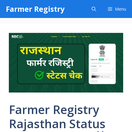
Skip
Farmer Registry
Menu
to
content
Farmer Registry
Rajasthan Status